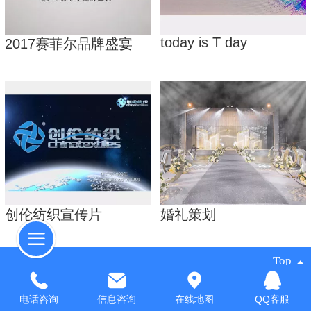
today is T day
2017赛菲尔品牌盛宴
创伦纺织宣传片
婚礼策划
Top
©
2026 版权所有
电话咨询
信息咨询
在线地图
QQ客服